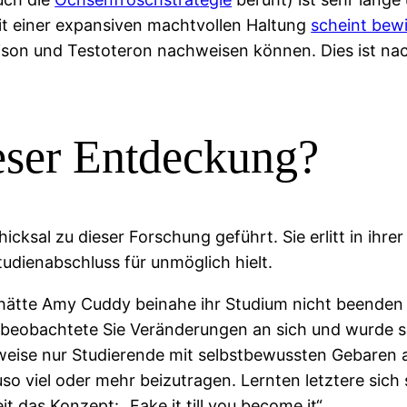
t einer expansiven machtvollen Haltung
scheint bewi
son und Testoteron nachweisen können. Dies ist na
eser Entdeckung?
ksal zu dieser Forschung geführt. Sie erlitt in ihrer
tudienabschluss für unmöglich hielt.
hätte Amy Cuddy beinahe ihr Studium nicht beenden kö
lge beobachtete Sie Veränderungen an sich und wurde se
rweise nur Studierende mit selbstbewussten Gebaren a
o viel oder mehr beizutragen. Lernten letztere sich s
t das Konzept: „Fake it till you become it“.