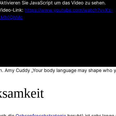
Aktivieren Sie JavaScript um das Video zu sehen.
Video-Link:
https://www.youtube.com/watch?v=Ks-
_Mh1QhMc
ten. Amy Cuddy „Your body language may shape who y
ksamkeit
uch die
Ochsenfroschstrategie
beruht) ist sehr lange