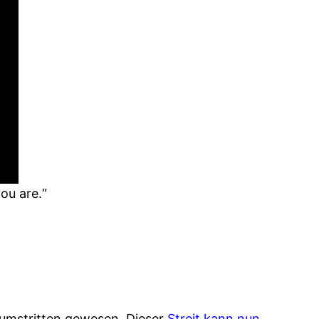
ou are.“
 umstritten gewesen. Dieser
Streit kann nun